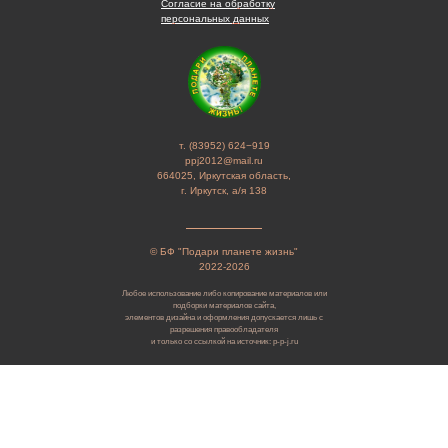
Согласие на обработку
персональных данных
т. (83952) 624−919
ppj2012@mail.ru
664025, Иркутская область,
г. Иркутск, а/я 138
© БФ "Подари планете жизнь"
2022-2026
Любое использование либо копирование материалов или
подборки материалов сайта,
элементов дизайна и оформления допускается лишь с
разрешения правообладателя
и только со ссылкой на источник: p-p-j.ru