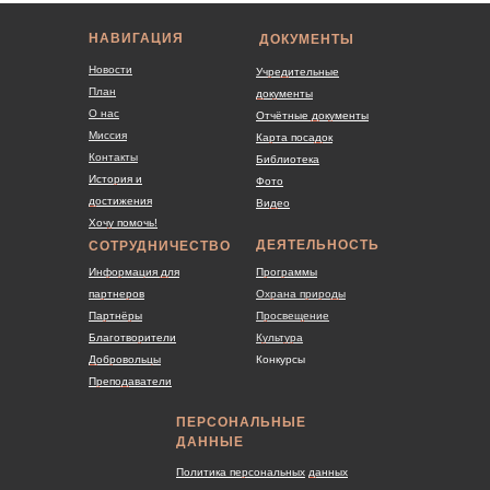
НАВИГАЦИЯ
ДОКУМЕНТЫ
Новости
Учредительные
План
документы
О нас
Отчётные документы
Миссия
Карта посадок
Контакты
Библиотека
История и
Фото
достижения
Видео
Хочу помочь!
ДЕЯТЕЛЬНОСТЬ
СОТРУДНИЧЕСТВО
Информация для
Программы
партнеров
Охрана природы
Партнёры
Просвещение
Благотворители
Культура
Добровольцы
Конкурсы
Преподаватели
ПЕРСОНАЛЬНЫЕ
ДАННЫЕ
Политика персональных
данных