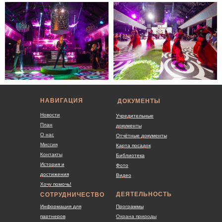
НАВИГАЦИЯ
ДОКУМЕНТЫ
Новости
Учредительные
План
документы
О нас
Отчётные документы
Миссия
Карта посадок
Контакты
Библиотека
История и
Фото
достижения
Видео
Хочу помочь!
ДЕЯТЕЛЬНОСТЬ
СОТРУДНИЧЕСТВО
Информация для
Программы
партнеров
Охрана природы