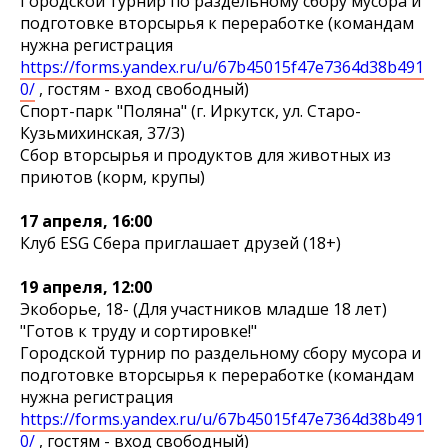
Городской турнир по раздельному сбору мусора и
подготовке вторсырья к переработке (командам
нужна регистрация
https://forms.yandex.ru/u/67b45015f47e7364d38b491
0/
, гостям - вход свободный)
Спорт-парк "Поляна" (г. Иркутск, ул. Старо-
Кузьмихинская, 37/3)
Сбор вторсырья и продуктов для животных из
приютов (корм, крупы)
17 апреля, 16:00
Клуб ESG Сбера приглашает друзей (18+)
19 апреля, 12:00
Экоборье, 18- (Для участников младше 18 лет)
"Готов к труду и сортировке!"
Городской турнир по раздельному сбору мусора и
подготовке вторсырья к переработке (командам
нужна регистрация
https://forms.yandex.ru/u/67b45015f47e7364d38b491
0/
, гостям - вход свободный)