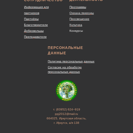
Информация для
Программы
партнеров
Охрана природы
Партнёры
Просвещение
Благотворители
Культура
Добровольцы
Конкурсы
Преподаватели
ПЕРСОНАЛЬНЫЕ
ДАННЫЕ
Политика персональных
данных
Согласие на обработку
персональных данных
т. (83952) 624−919
ppj2012@mail.ru
664025, Иркутская область,
г. Иркутск, а/я 138