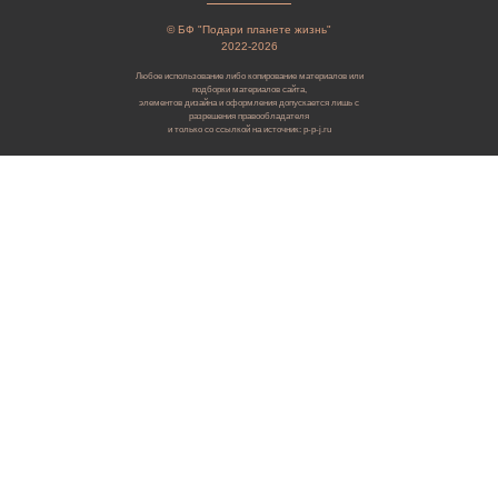
© БФ "Подари планете жизнь"
2022-2026
Любое использование либо копирование материалов или
подборки материалов сайта,
элементов дизайна и оформления допускается лишь с
разрешения правообладателя
и только со ссылкой на источник: p-p-j.ru