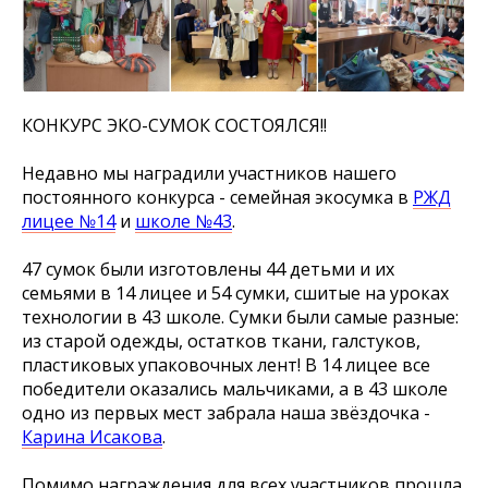
КОНКУРС ЭКО-СУМОК СОСТОЯЛСЯ!!
Недавно мы наградили участников нашего
постоянного конкурса - семейная экoсумка в
РЖД
лицее №14
и
школе №43
.
47 сумок были изготовлены 44 детьми и их
семьями в 14 лицее и 54 сумки, сшитые на уроках
технологии в 43 школе. Сумки были самые разные:
из старой одежды, остатков ткани, галстуков,
пластиковых упаковочных лент! В 14 лицее все
победители оказались мальчиками, а в 43 школе
одно из первых мест забрала наша звёздочка -
Карина Исакова
.
Помимо награждения для всех участников прошла