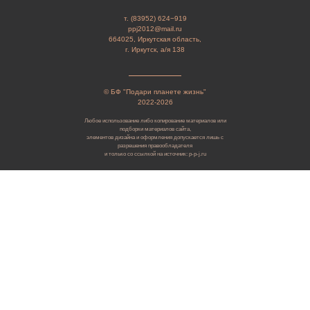
т. (83952) 624−919
ppj2012@mail.ru
664025, Иркутская область,
г. Иркутск, а/я 138
© БФ "Подари планете жизнь"
2022-2026
Любое использование либо копирование материалов или
подборки материалов сайта,
элементов дизайна и оформления допускается лишь с
разрешения правообладателя
и только со ссылкой на источник: p-p-j.ru