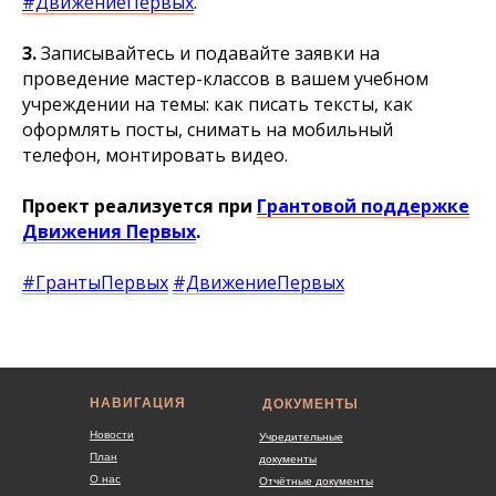
#ДвижениеПервых
.
3.
Записывайтесь и подавайте заявки на
проведение мастер-классов в вашем учебном
учреждении на темы: как писать тексты, как
оформлять посты, снимать на мобильный
телефон, монтировать видео.
Проект реализуется при
Грантовой поддержке
Движения Первых
.
#ГрантыПервых
#ДвижениеПервых
НАВИГАЦИЯ
ДОКУМЕНТЫ
Новости
Учредительные
План
документы
О нас
Отчётные документы