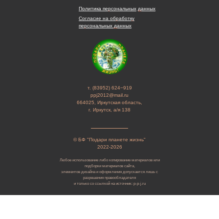
Политика персональных
данных
Согласие на обработку
персональных данных
т. (83952) 624−919
ppj2012@mail.ru
664025, Иркутская область,
г. Иркутск, а/я 138
© БФ "Подари планете жизнь"
2022-2026
Любое использование либо копирование материалов или
подборки материалов сайта,
элементов дизайна и оформления допускается лишь с
разрешения правообладателя
и только со ссылкой на источник: p-p-j.ru