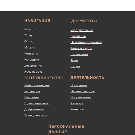
НАВИГАЦИЯ
ДОКУМЕНТЫ
Новости
Учредительные
План
документы
О нас
Отчётные документы
Миссия
Карта посадок
Контакты
Библиотека
История и
Фото
достижения
Видео
Хочу помочь!
ДЕЯТЕЛЬНОСТЬ
СОТРУДНИЧЕСТВО
Информация для
Программы
партнеров
Охрана природы
Партнёры
Просвещение
Благотворители
Культура
Добровольцы
Конкурсы
Преподаватели
ПЕРСОНАЛЬНЫЕ
ДАННЫЕ