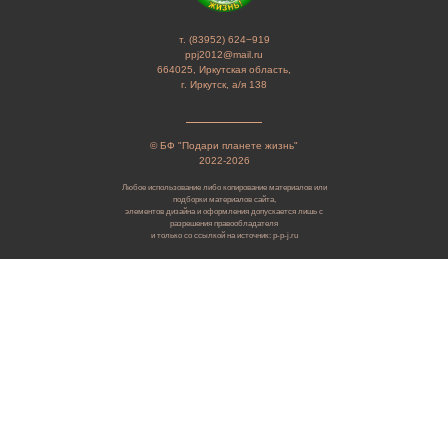
т. (83952) 624−919
ppj2012@mail.ru
664025, Иркутская область,
г. Иркутск, а/я 138
© БФ "Подари планете жизнь"
2022-2026
Любое использование либо копирование материалов или
подборки материалов сайта,
элементов дизайна и оформления допускается лишь с
разрешения правообладателя
и только со ссылкой на источник: p-p-j.ru