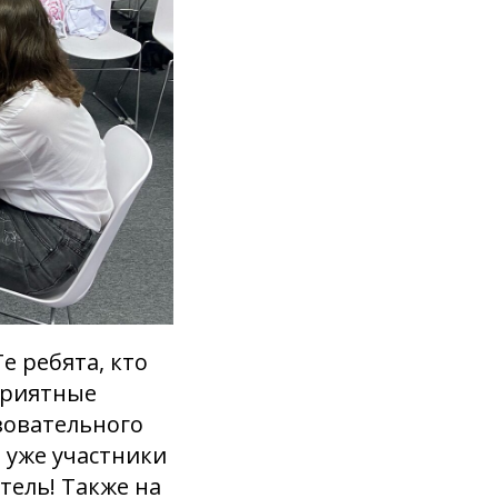
е ребята, кто
приятные
зовательного
 уже участники
ель! Также на