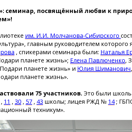
»: семинар, посвящённый любви к прир
ем»!
блиотеке
им. И.И. Молчанова-Сибирского
сос
льтура», главным руководителем которого 
арова
, спикерами семинара были:
Наталья Е
Подари планете жизнь»;
Елена Павлюченко
, 
«Подари планете жизнь» и
Юлия Шиманович
одари планете жизнь».
аствовали 75 участников.
Это были школь
,
11
,
30
,
57
,
43
школы; лицея РЖД №
14
; ГБП
иационный техникум».