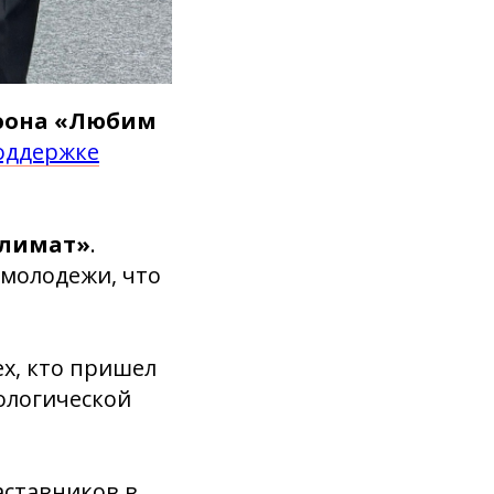
фона «Любим
оддержке
климат»
.
 молодежи, что
.
ех, кто пришел
кологической
аставников в