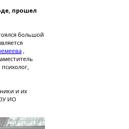
оде, прошел
тоялся большой
является
ремеева
,
Заместитель
, психолог,
ники и их
ОУ ИО