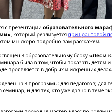
ся с презентации
образовательного мара
ами»
, который реализуется
при Грантовой п
 этом мы скоро подробно вам расскажем.
освящен 3 образовательному блоку
«Лес и 
еминара была в том, чтобы показать детям и
де проявляется в добрых и искренних делах
делен на 3 программы: для педагогов; для т
 семинар, и для тех, кто уже давно в теме э
едагогами проходил мастер-класс по ролям н