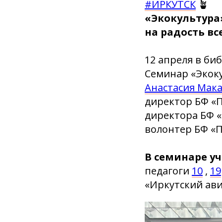
#ИРКУТСК
🪴
«Экокультура
на радость вс
12 апреля в би
Семинар «Экоку
Анастасия Мак
директор БФ «
директора БФ 
волонтер БФ «П
В семинаре уч
педагоги
10
,
19
«Иркутский ав