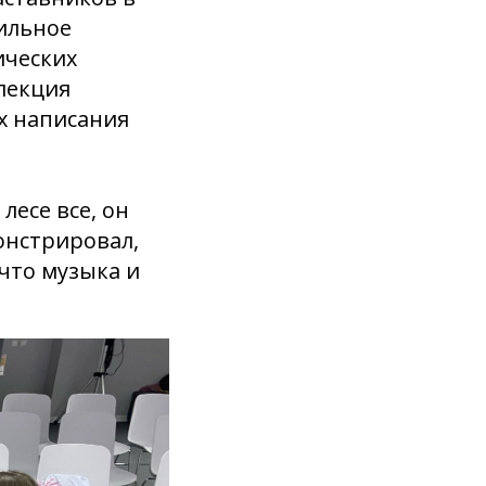
ильное
ических
 лекция
ах написания
лесе все, он
онстрировал,
что музыка и