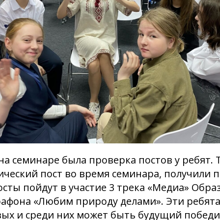
на семинаре была проверка постов у ребят. Т
ический пост во время семинара, получили 
осты пойдут в участие 3 трека «Медиа» Обра
афона «Любим природу делами». Эти ребята
ых и среди них может быть будущий победит