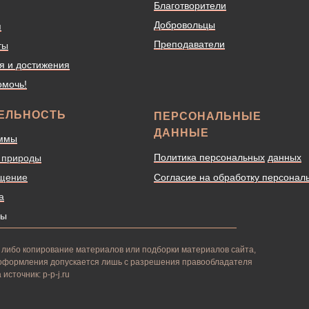
Благотворители
Добровольцы
я
Преподаватели
ты
я и достижения
омочь!
ЕЛЬНОСТЬ
ПЕРСОНАЛЬНЫЕ
ДАННЫЕ
ммы
Политика персональных
данных
 природы
щение
Согласие на обработку персонал
а
сы
либо копирование материалов или подборки материалов сайта,
 оформления допускается лишь с разрешения правообладателя
 источник: p-p-j.ru