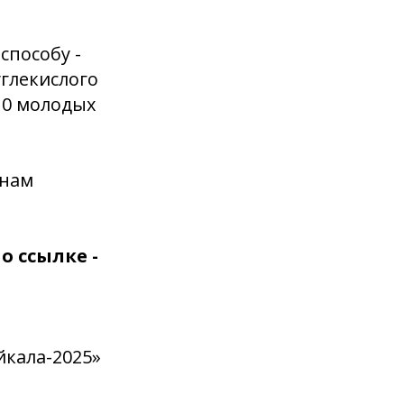
способу -
углекислого
10 молодых
 нам
 ссылке -
кала-2025»