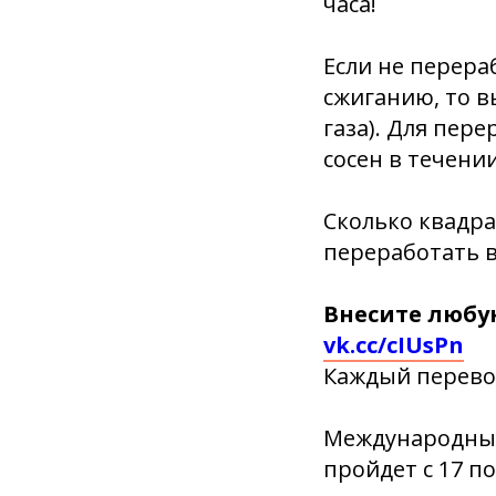
часа!
️Если не перера
сжиганию, то в
газа). Для пер
сосен в течении
Сколько квадр
переработать в
Внесите любу
vk.cc/cIUsPn
Каждый перевод
Международный
пройдет с 17 по