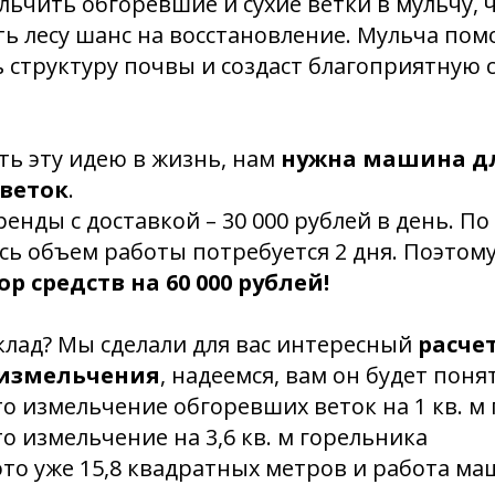
ьчить обгоревшие и сухие ветки в мульчу, 
ать лесу шанс на восстановление. Мульча по
ь структуру почвы и создаст благоприятную 
ь эту идею в жизнь, нам
нужна машина д
веток
.
ренды с доставкой – 30 000 рублей в день. П
есь объем работы потребуется 2 дня. Поэтом
р средств на 60 000 рублей!
клад? Мы сделали для вас интересный
расче
измельчения
, надеемся, вам он будет поня
это измельчение обгоревших веток на 1 кв. м
это измельчение на 3,6 кв. м горельника
- это уже 15,8 квадратных метров и работа м