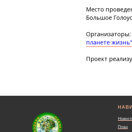
Место проведен
Большое Голоус
Организаторы:
планете жизнь
Проект реализ
НАВ
Новост
План