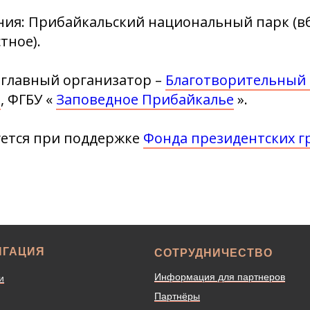
ия: Прибайкальский национальный парк (вб
тное).
 главный организатор –
Благотворительный 
"
, ФГБУ «
Заповедное Прибайкалье
».
уется при поддержке
Фонда президентских г
ИГАЦИЯ
СОТРУДНИЧЕСТВО
Информация для партнеров
и
Партнёры