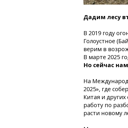
Дадим лесу в
В 2019 году ог
Голоустное (Ба
верим в возро
В марте 2025 г
Но сейчас на
На Международ
2025», где собе
Китая и других
работу по разб
расти новому л