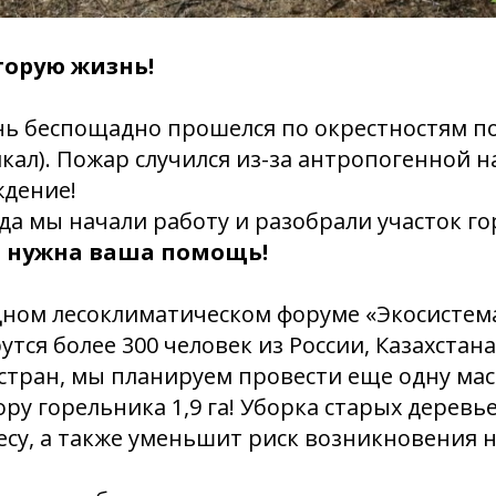
торую жизнь!
онь беспощадно прошелся по окрестностям п
йкал). Пожар случился из-за антропогенной н
ждение!
ода мы начали работу и разобрали участок го
м нужна ваша помощь!
ном лесоклиматическом форуме «Экосистема
рутся более 300 человек из России, Казахстан
 стран, мы планируем провести еще одну м
ору горельника 1,9 га! Уборка старых деревь
есу, а также уменьшит риск возникновения 