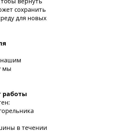
чтобы вернуть
может сохранить
среду для новых
ля
о нашим
у мы
т работы
тен:
 горельника
ашины в течении