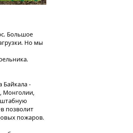
ос. Большое
агрузки. Но мы
рельника.
 Байкала -
а, Монголии,
асштабную
ев позволит
новых пожаров.