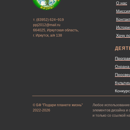
О нас
Мисси
Контак
т. (83952) 624−919
ppj2012@mail.ru
Истори
664025, Иркутская область,
Хочу п
г. Иркутск, а/я 138
ДЕЯТ
Програ
Охрана
Просве
Культур
Конкур
© БФ "Подари планете жизнь"
Любое использование 
2022-2026
элементов дизайна и
и только со ссылкой на