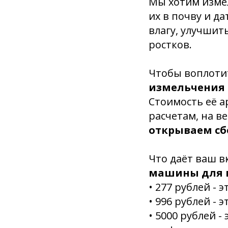
Мы хотим измел
их в почву и д
влагу, улучшит
ростков.
Чтобы воплотит
измельчения 
Стоимость её а
расчетам, на в
открываем сбо
Что даёт ваш в
машины для 
• 277 рублей - 
• 996 рублей - 
• 5000 рублей 