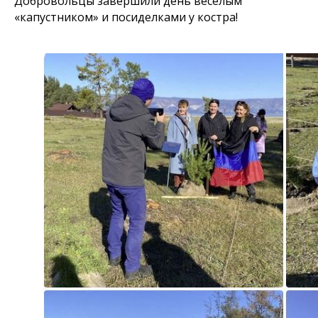
Добровольцы завершили день веселым
«капустником» и посиделками у костра!