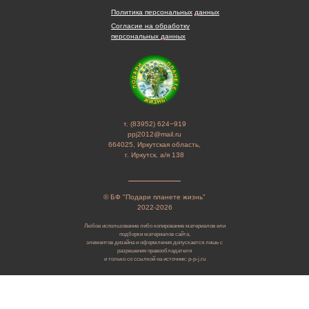
Политика персональных
данных
Согласие на обработку
персональных данных
т. (83952) 624−919
ppj2012@mail.ru
664025, Иркутская область,
г. Иркутск, а/я 138
© БФ "Подари планете жизнь"
2022-2026
Любое использование либо копирование материалов или
подборки материалов сайта,
элементов дизайна и оформления допускается лишь с
разрешения правообладателя
и только со ссылкой на источник: p-p-j.ru