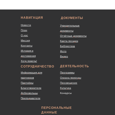
НАВИГАЦИЯ
ДОКУМЕНТЫ
Новости
Учредительные
План
документы
О нас
Отчётные документы
Миссия
Карта посадок
Контакты
Библиотека
История и
Фото
достижения
Видео
Хочу помочь!
ДЕЯТЕЛЬНОСТЬ
СОТРУДНИЧЕСТВО
Информация для
Программы
партнеров
Охрана природы
Партнёры
Просвещение
Благотворители
Культура
Добровольцы
Конкурсы
Преподаватели
ПЕРСОНАЛЬНЫЕ
ДАННЫЕ