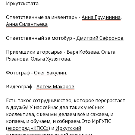
Иркутскстата.
Ответственные за инвентарь -
Анна Грудинина
,
Анна Силантьева
.
Ответственный за мотобур -
Дмитрий Сафронов
.
Приёмщики вторсырья -
Варя Кобзева
,
Ольга
Рязанова
,
Ольга Хуззятова
.
Фотограф -
Олег Бакулин
.
Видеограф -
Артём Макаров
.
Есть такое сотрудничество, которое перерастает
в дружбу! У нас сейчас два таких учебных
коллектива, с кем мы делаем всё и сажаем, и
копаем, и обучаем, и собираем. Это ИрГУПС
(
экоотряд «КПСС»
) и
Иркутский
гидрометеорологический техникум
.