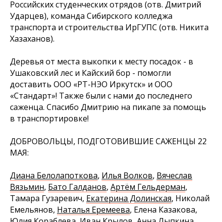
Российских студенческих отрядов (отв. Дмитрий
Ударцев), команда Сибирского колледжа
транспорта и строительства ИрГУПС (отв. Никита
Хазаханов).
Деревья от места выкопки к месту посадок - в
Ушаковский лес и Кайский бор - помогли
доставить ООО «РТ-НЭО Иркутск» и ООО
«Стандарт»! Также были с нами до последнего
саженца. Спасибо Дмитрию на пикапе за помощь
в транспортировке!
ДОБРОВОЛЬЦЫ, ПОДГОТОВИВШИЕ САЖЕНЦЫ 22
МАЯ:
Диана Белолапоткова
,
Илья Волков
,
Вячеслав
Вязьмин
,
Бато Галданов
,
Артём Гельдерман
,
Тамара Гузаревич,
Екатерина Долинская
, Николай
Емельянов,
Наталья Еремеева
, Елена Казакова,
Юлия Кораблева
,
Иван Крылов
,
Анна Лыпкина
,