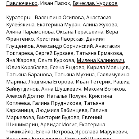
Павлюченко
, Иван Пасюк,
Вячеслав Чуриков
.
Кураторы - Валентина Осипова, Анастасия
Кулебякина, Екатерина Муран, Алина Жукова,
Алина Парамонова, Оксана Гераськина, Вера
Франтенко, Кристина Яворская, Даниил
Глущенков, Александр Сорчинский, Анастасия
Токтарева, Сергей Бурзаев, Татьяна Ермакова,
Яна Жарова, Ольга Куркова,
Милена Калинович
,
Юлия Кораблева, Елена Рыдова, Кирилл Мальцев,
Татьяна Баранова, Татьяна Мухина, Галлимулина
Марина, Людмила Егорова, Иван Тетерик, Рашид
Зайнутдинов,
Анна Шушкевич
, Максим Вотяков,
Алексей Долгих, Наталья Полуян, Кристина
Коплеева, Галина Прудникова, Татьяна
Карканица, Людмила Бабинцева, Галина
Маркелова, Виктория Будова, Евгений
Шишимарин, Арвидас Иогис, Екатерина
Чичикайло, Елена Петрова, Ярослава Марукевич,
Вероника Бондаренко, Дмитрий Шпиллер,