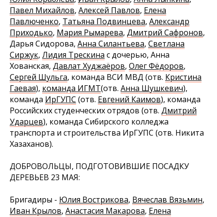
Павел Михайлов
,
Алексей Павлов
,
Елена
Павлюченко
,
Татьяна Подвинцева
,
Александр
Приходько
,
Мария Рымарева
,
Дмитрий Сафронов
,
Дарья Сидорова,
Анна Силантьева
,
Светлана
Сиржук
,
Лидия Трескина
с дочерью, Анна
Хованская,
Давлат Худжаёров
,
Олег Фёдоров
,
Сергей Шульга
, команда ВСИ МВД (отв.
Кристина
Гаевая
),
команда ИГМТ
(отв.
Анна Шушкевич
),
команда
ИрГУПС
(отв.
Евгений Каимов
), команда
Российских студенческих отрядов (отв.
Дмитрий
Ударцев
), команда Сибирского колледжа
транспорта и строительства ИрГУПС (отв. Никита
Хазаханов).
ДОБРОВОЛЬЦЫ, ПОДГОТОВИВШИЕ ПОСАДКУ
ДЕРЕВЬЕВ 23 МАЯ:
Бригадиры -
Юлия Вострикова
,
Вячеслав Вязьмин
,
Иван Крылов
,
Анастасия Макарова
,
Елена