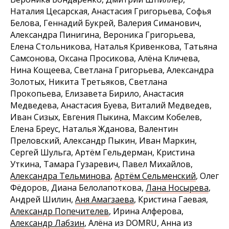
Наталия Цесарская, Анастасия Григорьева, Софья
Белова, Геннадий Букрей, Валерия Симанович,
Александра Пинигина, Вероника Григорьева,
Елена Стольникова, Наталья Кривенкова, Татьяна
Самсонова, Оксана Просикова, Алёна Кличева,
Нина Кощеева, Светлана Григорьева, Александра
Золотых, Никита Третьяков, Светлана
Прокопьева, Елизавета Бирило, Анастасия
Медведева, Анастасия Буева, Виталий Медведев,
Иван Сизых, Евгения Пыкина, Максим Кобелев,
Елена Бреус, Наталья Жданова, Валентин
Преловский, Александр Пыкин, Иван Маркин,
Сергей Шульга, Артём Гельдерман, Кристина
Уткина, Тамара Гузаревич, Павел Михайлов,
Александра Тельминова
,
Артём Сельменский
, Олег
Фёдоров, Диана Белолапоткова,
Лана Носырева
,
Андрей Шилин,
Аня Амагзаева
, Кристина Гаевая,
Александр Попечителев
, Ирина Алферова,
Александр Лабзин
, Алёна из DOMRU, Анна из