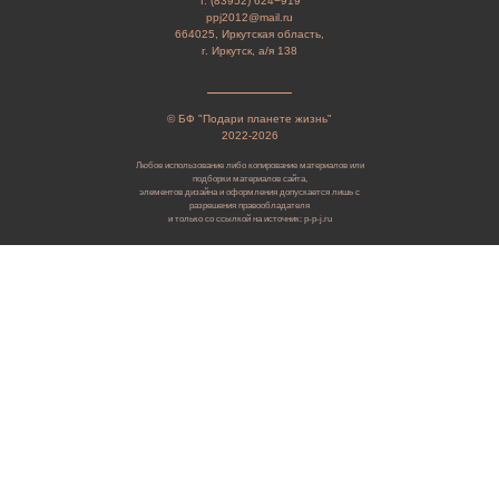
т. (83952) 624−919
ppj2012@mail.ru
664025, Иркутская область,
г. Иркутск, а/я 138
© БФ "Подари планете жизнь"
2022-2026
Любое использование либо копирование материалов или
подборки материалов сайта,
элементов дизайна и оформления допускается лишь с
разрешения правообладателя
и только со ссылкой на источник: p-p-j.ru