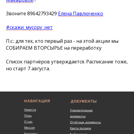
Звоните 89642793429
Елена Павлюченко
#скажи_мусору_нет
П.с.: для тех, кто первый раз - на этой акции мы
СОБИРАЕМ ВТОРСЫРЬЕ на переработку
Список партнёров утверждается. Расписание тоже,
но старт 7 августа.
НАВИГАЦИЯ
ДОКУМЕНТЫ
Новости
Учредительные
План
документы
О нас
Отчётные документы
Миссия
Карта посадок
Контакты