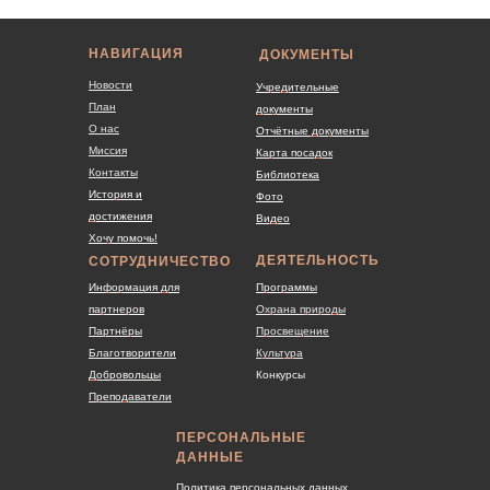
НАВИГАЦИЯ
ДОКУМЕНТЫ
Новости
Учредительные
План
документы
О нас
Отчётные документы
Миссия
Карта посадок
Контакты
Библиотека
История и
Фото
достижения
Видео
Хочу помочь!
ДЕЯТЕЛЬНОСТЬ
СОТРУДНИЧЕСТВО
Информация для
Программы
партнеров
Охрана природы
Партнёры
Просвещение
Благотворители
Культура
Добровольцы
Конкурсы
Преподаватели
ПЕРСОНАЛЬНЫЕ
ДАННЫЕ
Политика персональных
данных