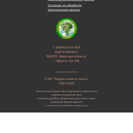
Согласие на обработку
персональных данных
т. (83952) 624−919
ppj2012@mail.ru
664025, Иркутская область,
г. Иркутск, а/я 138
© БФ "Подари планете жизнь"
2022-2026
Любое использование либо копирование материалов или
подборки материалов сайта,
элементов дизайна и оформления допускается лишь с
разрешения правообладателя
и только со ссылкой на источник: p-p-j.ru