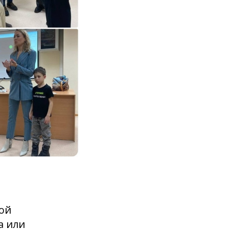
ой
а или