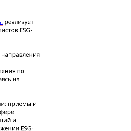
!
реализует
листов ESG-
а направления
ления по
ясь на
и: приёмы и
сфере
ций и
ижении ESG-