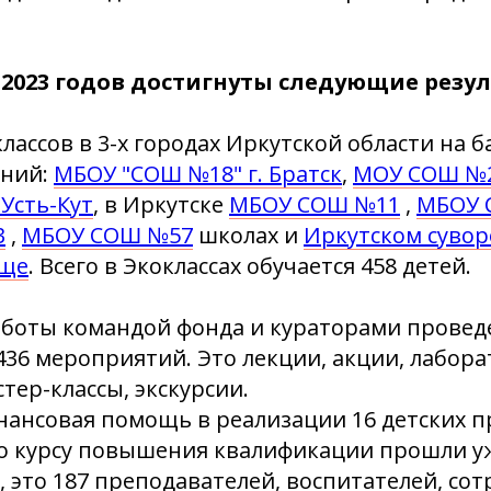
-2023 годов достигнуты следующие резу
лассов в 3-х городах Иркутской области на б
ений:
МБОУ "СОШ №18" г. Братск
,
МОУ СОШ №2 
Усть-Кут
, в Иркутске
МБОУ СОШ №11
,
МБОУ 
3
,
МБОУ СОШ №57
школах и
Иркутском суво
ище
. Всего в Экоклассах обучается 458 детей.
аботы командой фонда и кураторами провед
 436 мероприятий. Это лекции, акции, лабор
тер-классы, экскурсии.
нансовая помощь в реализации 16 детских п
о курсу повышения квалификации прошли уж
, это 187 преподавателей, воспитателей, со