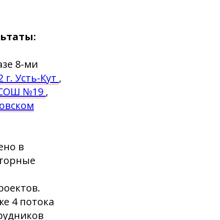
льтаты:
азе 8-ми
г. Усть-Кут
,
СОШ №19
,
ровском
ено в
аторные
роектов.
е 4 потока
трудников