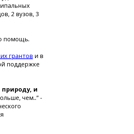
иципальных
в, 2 вузов, 3
ю помощь.
их грантов
и в
ой поддержке
 природу, и
льше, чем..” -
ческого
ся