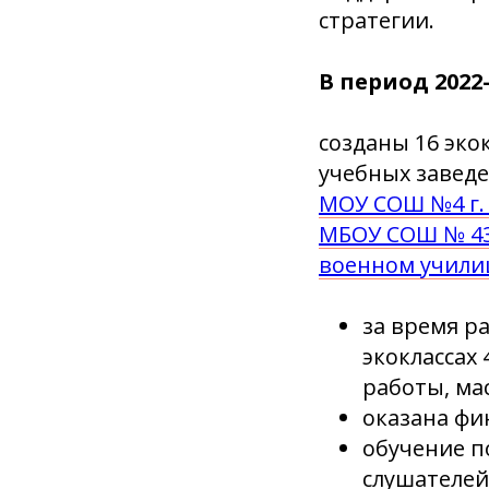
стратегии.
В период 2022
созданы 16 экок
учебных завед
МОУ СОШ №4 г. 
МБОУ СОШ № 4
военном учил
за время р
экоклассах
работы, мас
оказана фи
обучение п
слушателей