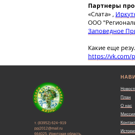
Партнеры пр
«Слата» ,
Иркут
ООО "Региональ
Заповедное Пр
Какие еще резу
https://vk.com/
НАВ
Новост
План
О нас
Мисси
Контак
т. (83952) 624−919
ppj2012@mail.ru
Истори
664025, Иркутская область,