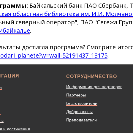
ограммы:
Байкальский банк ПАО Сбербанк, Т
ская областная библиотека им. И.И. Молчан
ный северный оператор", ПАО "Сегежа Групп
ибайкалье
.
льтаты достигла программа? Смотрите итого
podari_planete?w=wall-52191437_13175
.
ИГАЦИЯ
СОТРУДНИЧЕСТВО
Информация для партнеров
и
Партнёры
Благотворители
Добровольцы
я
Преподаватели
ты
я и достижения