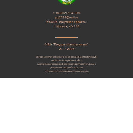
т. (83952) 624−919
ppj2012@mail.ru
664025, Иркутская область,
г. Иркутск, а/я 138
© БФ "Подари планете жизнь"
2022-2026
Любое использование либо копирование материалов или
подборки материалов сайта,
элементов дизайна и оформления допускается лишь с
разрешения правообладателя
и только со ссылкой на источник: p-p-j.ru