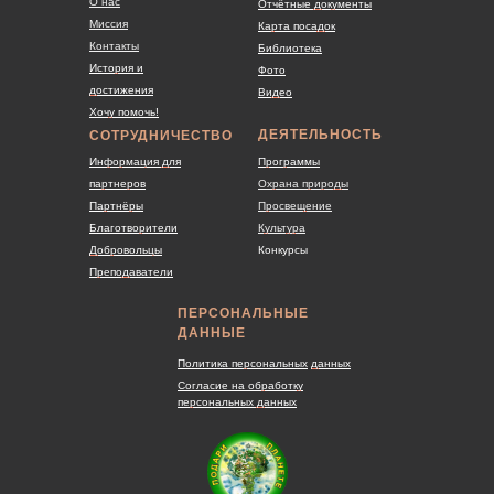
О нас
Отчётные документы
Миссия
Карта посадок
Контакты
Библиотека
История и
Фото
достижения
Видео
Хочу помочь!
ДЕЯТЕЛЬНОСТЬ
СОТРУДНИЧЕСТВО
Информация для
Программы
партнеров
Охрана природы
Партнёры
Просвещение
Благотворители
Культура
Добровольцы
Конкурсы
Преподаватели
ПЕРСОНАЛЬНЫЕ
ДАННЫЕ
Политика персональных
данных
Согласие на обработку
персональных данных